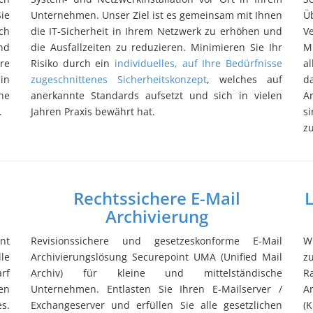
ie
Unternehmen. Unser Ziel ist es gemeinsam mit Ihnen
Ü
ch
die IT-Sicherheit in Ihrem Netzwerk zu erhöhen und
V
nd
die Ausfallzeiten zu reduzieren. Minimieren Sie Ihr
M
re
Risiko durch ein
individuelles, auf Ihre Bedürfnisse
a
in
zugeschnittenes Sicherheitskonzept
, welches auf
da
ne
anerkannte Standards aufsetzt und sich in vielen
A
g.
Jahren Praxis bewährt hat.
s
zu
Rechtssichere E-Mail
L
Archivierung
nt
Revisionssichere und gesetzeskonforme E-Mail
W
le
Archivierungslösung Securepoint UMA (Unified Mail
z
rf
Archiv) für kleine und mittelständische
R
en
Unternehmen. Entlasten Sie Ihren E-Mailserver /
A
s.
Exchangeserver und erfüllen Sie alle gesetzlichen
(