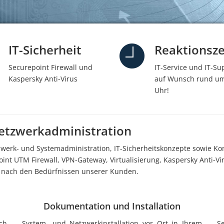
IT-Sicherheit
Reaktionsze
Securepoint Firewall und
IT-Service und IT-Su
Kaspersky Anti-Virus
auf Wunsch rund um
Uhr!
Netzwerkadministration
zwerk- und Systemadministration, IT-Sicherheitskonzepte sowie K
nt UTM Firewall, VPN-Gateway, Virtualisierung, Kaspersky Anti-Vi
en nach den Bedürfnissen unserer Kunden.
Dokumentation und Installation
ch
System- und Netzwerkinstallation vor Ort in Ihrem
S