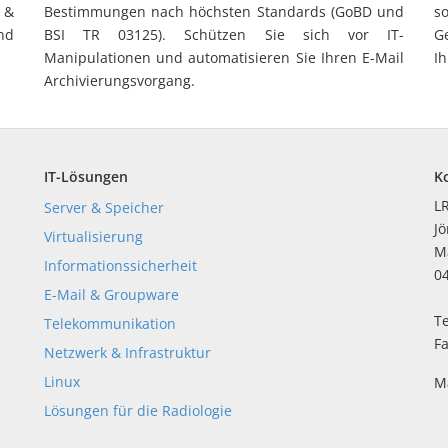
 &
Bestimmungen nach höchsten Standards (GoBD und
s
nd
BSI TR 03125). Schützen Sie sich vor IT-
G
Manipulationen und automatisieren Sie Ihren E-Mail
I
Archivierungsvorgang.
IT-Lösungen
K
L
Server & Speicher
Jö
Virtualisierung
M
Informationssicherheit
0
E-Mail & Groupware
Te
Telekommunikation
F
Netzwerk & Infrastruktur
Linux
M
Lösungen für die Radiologie