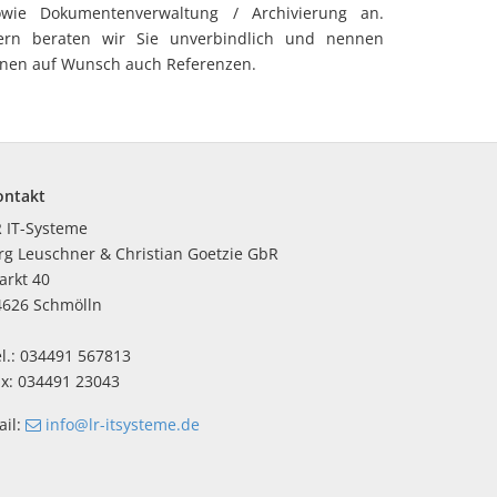
owie Dokumentenverwaltung / Archivierung an.
ern beraten wir Sie unverbindlich und nennen
hnen auf Wunsch auch Referenzen.
ontakt
R IT-Systeme
rg Leuschner & Christian Goetzie GbR
arkt 40
4626 Schmölln
l.: 034491 567813
ax: 034491 23043
ail:
info
@lr-itsysteme
.de